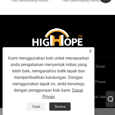
Tiub Gelombang Kembara Berdenyut BM-1921
Tiub Gelombang Kembara Berdenyut BM-1944
X
Kami menggunakan kuki untuk menawarkan
anda pengalaman menyemak imbas yang
Links
Sitemap
RSS
XML
Dasar
lebih baik, menganalisis trafik tapak dan
memperibadikan kandungan. Dengan
Privasi
menggunakan tapak ini, anda bersetuju
dengan penggunaan kuki kami.
Dasar
Privasi
Hak Cipta © 2022 High Hope International Inc - Triod Tiub Vakum
- Hak Cipta Terpelihara
Tolak
Terima
whatsapp
E-mel