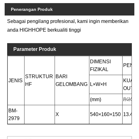
Penerangan Produk
Sebagai pengilang profesional, kami ingin memberikan
anda HIGHHOPE berkualiti tinggi
Parameter Produk
DIMENSI
PENIL
FIZIKAL
STRUKTUR
BARI
JENIS
KUAS
HF
GELOMBANG
L×W×H
OUTP
(mm)
ï¼¼K
BM-
X
540×160×150
13.4
2979