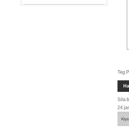
Teg P
Ha
Sila 
24 ja