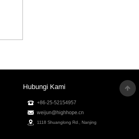
Hubungi Kami
+86-25-52154957
weijun@highhope.cn
1118 Shuanglong Rd., Nanjing