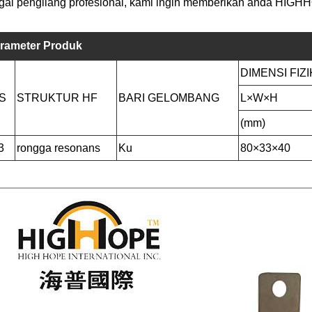
ai pengilang profesional, kami ingin memberikan anda HIGHHO
rameter Produk
DIMENSI FIZ
S
STRUKTUR HF
BARI GELOMBANG
L×W×H
(mm)
3
rongga resonans
Ku
80×33×40