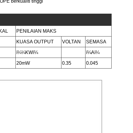
PE berkualiti tinggi
IKAL
PENILAIAN MAKS
KUASA OUTPUT
VOLTAN
SEMASA
ï¼¼KWï¼
ï¼Aï¼
20mW
0.35
0.045