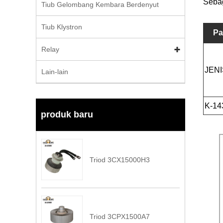
Sebag
Tiub Gelombang Kembara Berdenyut
Tiub Klystron
Pa
Relay
JENI
Lain-lain
K-14
produk baru
Triod 3CX15000H3
Triod 3CPX1500A7