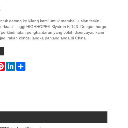
3
ntuk datang ke kilang kami untuk membeli jualan terkini,
erkualiti tinggi HIGHHOPE® Klystron K-143. Dengan harga
n perkhidmatan penghantaran yang boleh dipercayai, kami
di rakan kongsi jangka panjang anda di China.
atsApp
Pinterest
LinkedIn
Share