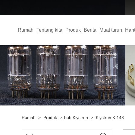
Rumah
Tentang kita
Produk
Berita
Muat turun
Hant
Rumah
>
Produk
>
Tiub Klystron
>
Klystron K-143