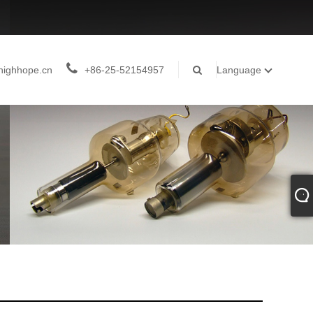
highhope.cn
+86-25-52154957
Language