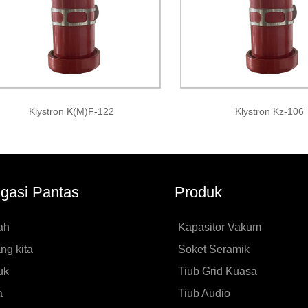
Klystron K(M)F-122
Klystron Kz-106
gasi Pantas
Produk
ah
Kapasitor Vakum
ng kita
Soket Seramik
uk
Tiub Grid Kuasa
a
Tiub Audio