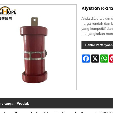
Klystron K-14
Anda dialu-alukan u
harga rendah dan b
yang kompetitif da
menjangkakan menja
Hantar Pertanyaan
Facebook
X
Wh
nerangan Produk