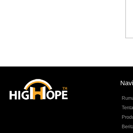
Navi
Rum
Tenta
Prod
Berit